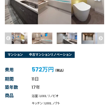
マンション
中古マンションリノベーション
572万円
費用
（税込）
期間
11日
築年数
17年
商品
浴室：LIXIL リノビオ
キッチン：LIXIL ノクト