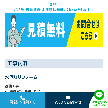
さい！
ご相談・現地調査・お見積は無料で対応いたします♪
工事内容
水回りリフォーム
設備工事
設備解体、撤去、搬出
給水、排水接続工事
電話で相談する
WEBでお問合せ
LINEで見積り
電気、ダクト工事
＆お問合せ