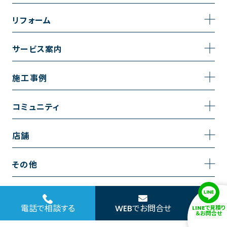
事業内容
リフォーム
企業情報
トイレのリフォーム
サービス案内
採用情報
お風呂のリフォーム
サービスの流れ
施工事例
コーポレートサイト
キッチンのリフォーム
相談室・よくある質問
施工事例一覧
コミュニティ
洗面台のリフォーム
トイレの施工事例
コミュニティ
店舗
リノベーション
お風呂の施工事例
アルブル通信
越谷店
内装のリフォーム
その他
キッチンの施工事例
お知らせ
墨田店
水回りのリフォーム
お問い合わせ
洗面の施工事例
ブログ
浦和店
電話で相談する
WEBでお問合せ
LINEで見積り
外壁のリフォーム
サイトポリシー
＆お問合せ
お客様の声