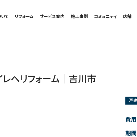
ついて
リフォーム
サービス案内
施工事例
コミュニティ
店舗
トイレのリフォーム
サービスの流れ
施工事例一覧
コミュニティ
越谷
お風呂のリフォーム
相談室・よくある質問
トイレの施工事例
アルブル通信
墨田
キッチンのリフォーム
お風呂の施工事例
お知らせ
浦和
洗面台のリフォーム
キッチンの施工事例
ブログ
日本
リノベーション
洗面の施工事例
お客様の声
内装のリフォーム
協力会社様専用
イレへリフォーム｜吉川市
水回りのリフォーム
外壁のリフォーム
戸
窓のリフォーム
玄関のリフォーム
費用
期間