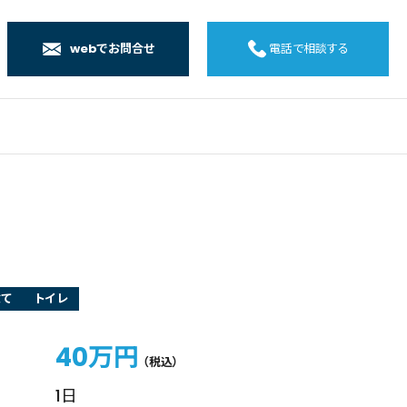
webでお問合せ
電話で相談する
店
店
店
橋店
建て
トイレ
40万円
（税込）
1日