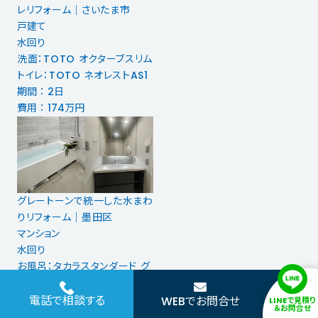
レリフォーム｜さいたま市
戸建て
水回り
洗面：TOTO オクターブスリム
トイレ：TOTO ネオレストAS1
期間 ： 2日
費用 ： 174万円
グレートーンで統一した水まわ
りリフォーム｜墨田区
マンション
水回り
お風呂：タカラスタンダード グ
ランスパ
洗面台：アイカ工業 スマートサ
電話で相談する
WEBでお問合せ
LINEで見積り
＆お問合せ
ニタリー