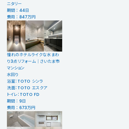
ニタリー
期間 ： 44日
費用 ： 847万円
憧れのホテルライクな水まわ
り3点リフォーム｜さいたま市
マンション
水回り
浴室：TOTO シンラ
洗面：TOTO エスクア
トイレ：TOTO FD
期間 ： 9日
費用 ： 673万円