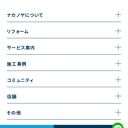
ナカノヤについて
事業内容
リフォーム
企業情報
トイレのリフォーム
サービス案内
採用情報
お風呂のリフォーム
サービスの流れ
施工事例
コーポレートサイト
キッチンのリフォーム
相談室・よくある質問
施工事例一覧
コミュニティ
洗面台のリフォーム
トイレの施工事例
コミュニティ
店舗
リノベーション
お風呂の施工事例
アルブル通信
越谷店
内装のリフォーム
その他
キッチンの施工事例
お知らせ
墨田店
水回りのリフォーム
お問い合わせ