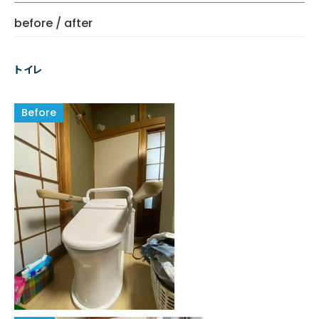
before / after
トイレ