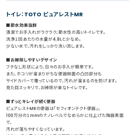
トイレ：TOTO ピュアレストMR
■節水効果抜群
清潔でお手入れがラクラク、節水性の高いトイレです。
洗浄１回あたりの水量が4.8Lと少なめ。
少ない水で、汚れをしっかり洗い流します。
■お掃除しやすいデザイン
フチなし形状により、日々のお手入が簡単です。
また、ホコリが溜まりがちな便器側面の凸凹部分も
サイドカバーで覆っているので、汚れが溜まるのを防げます。
見た目スッキリで、お掃除が楽なトイレです。
■ずっとキレイが続く便器
ピュアレストMRの便器は「セフィオンテクト便器」。
100万分の１mmのナノレベルでなめらかに仕上げた陶器表面
で、
汚れが落ちやすくなっています。