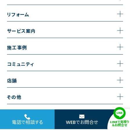
事業内容
リフォーム
企業情報
トイレのリフォーム
サービス案内
採用情報
お風呂のリフォーム
サービスの流れ
施工事例
コーポレートサイト
キッチンのリフォーム
相談室・よくある質問
施工事例一覧
コミュニティ
洗面台のリフォーム
トイレの施工事例
コミュニティ
店舗
リノベーション
お風呂の施工事例
アルブル通信
越谷店
内装のリフォーム
その他
キッチンの施工事例
お知らせ
墨田店
水回りのリフォーム
お問い合わせ
洗面の施工事例
ブログ
浦和店
電話で相談する
WEBでお問合せ
LINEで見積り
外壁のリフォーム
サイトポリシー
＆お問合せ