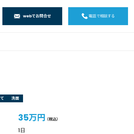
webでお問合せ
電話で相談する
店
店
店
橋店
建て
洗面
35万円
（税込）
1日