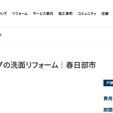
ついて
リフォーム
サービス案内
施工事例
コミュニティ
店舗
トイレのリフォーム
サービスの流れ
施工事例一覧
コミュニティ
越谷
お風呂のリフォーム
相談室・よくある質問
トイレの施工事例
アルブル通信
墨田
市
キッチンのリフォーム
お風呂の施工事例
お知らせ
浦和
洗面台のリフォーム
キッチンの施工事例
ブログ
日本
リノベーション
洗面の施工事例
お客様の声
内装のリフォーム
協力会社様専用
アップの洗面リフォーム│春日部市
水回りのリフォーム
外壁のリフォーム
戸
窓のリフォーム
玄関のリフォーム
費用
期間