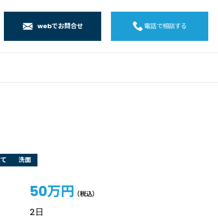
webでお問合せ
電話で相談する
店
店
店
橋店
建て
洗面
50万円
（税込）
2日