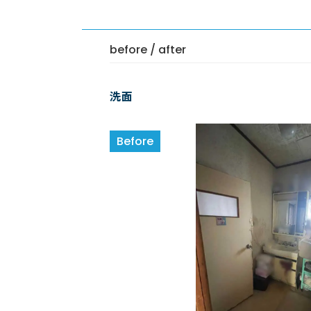
before / after
洗面