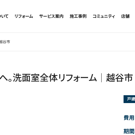
ついて
リフォーム
サービス案内
施工事例
コミュニティ
店舗
トイレのリフォーム
サービスの流れ
施工事例一覧
コミュニティ
越谷
お風呂のリフォーム
相談室・よくある質問
トイレの施工事例
アルブル通信
墨田
越谷市
キッチンのリフォーム
お風呂の施工事例
お知らせ
浦和
洗面台のリフォーム
キッチンの施工事例
ブログ
日本
リノベーション
洗面の施工事例
お客様の声
内装のリフォーム
協力会社様専用
へ。洗面室全体リフォーム│越谷市
水回りのリフォーム
外壁のリフォーム
戸
窓のリフォーム
玄関のリフォーム
費用
期間