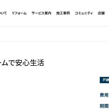
ついて
リフォーム
サービス案内
施工事例
コミュニティ
店舗
トイレのリフォーム
サービスの流れ
施工事例一覧
コミュニティ
越谷
お風呂のリフォーム
相談室・よくある質問
トイレの施工事例
アルブル通信
墨田
キッチンのリフォーム
お風呂の施工事例
お知らせ
浦和
洗面台のリフォーム
キッチンの施工事例
ブログ
日本
リノベーション
洗面の施工事例
お客様の声
内装のリフォーム
協力会社様専用
ームで安心生活
水回りのリフォーム
外壁のリフォーム
戸
窓のリフォーム
玄関のリフォーム
費用
期間