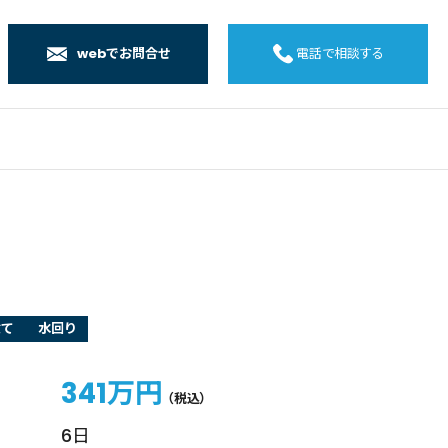
webでお問合せ
電話で相談する
店
店
店
橋店
建て
水回り
341万円
（税込）
6日