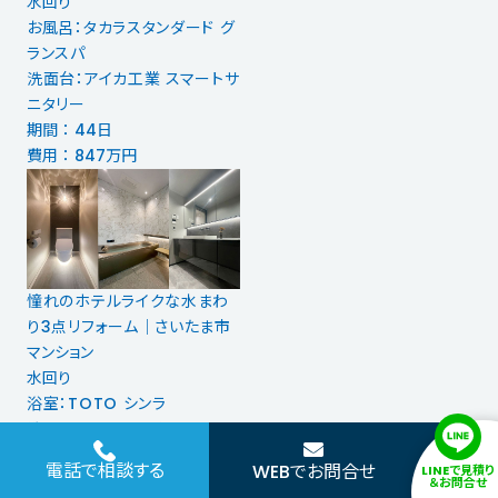
水回り
お風呂：タカラスタンダード グ
ランスパ
洗面台：アイカ工業 スマートサ
ニタリー
期間 ： 44日
費用 ： 847万円
憧れのホテルライクな水まわ
り3点リフォーム｜さいたま市
マンション
水回り
浴室：TOTO シンラ
洗面：TOTO エスクア
トイレ：TOTO FD
電話で相談する
WEBでお問合せ
LINEで見積り
期間 ： 9日
＆お問合せ