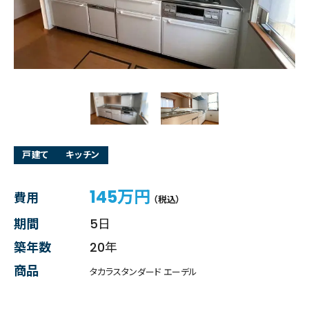
戸建て
キッチン
145万円
費用
（税込）
期間
5日
築年数
20年
商品
タカラスタンダード エーデル