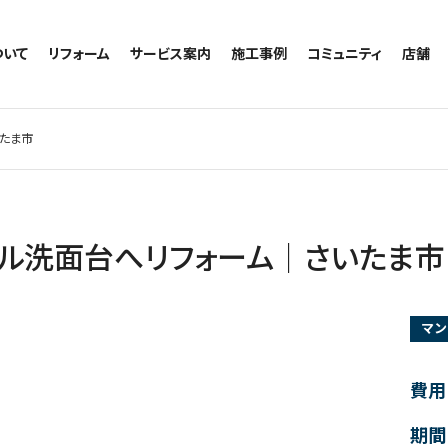
ついて
リフォーム
サービス案内
施工事例
コミュニティ
店舗
トイレのリフォーム
サービスの流れ
施工事例一覧
コミュニティ
越谷
お風呂のリフォーム
相談室・よくある質問
トイレの施工事例
アルブル通信
墨田
たま市
キッチンのリフォーム
お風呂の施工事例
お知らせ
浦和
洗面台のリフォーム
キッチンの施工事例
ブログ
日本
リノベーション
洗面の施工事例
お客様の声
内装のリフォーム
協力会社様専用
セル洗面台へリフォーム｜さいたま市
水回りのリフォーム
外壁のリフォーム
マン
窓のリフォーム
玄関のリフォーム
費用
期間