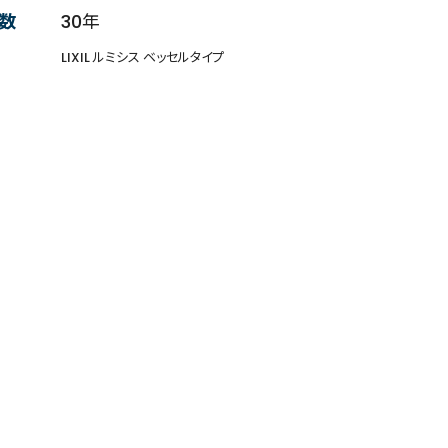
数
30年
LIXIL ルミシス ベッセルタイプ