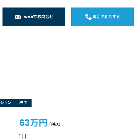
webでお問合せ
電話で相談する
店
店
店
橋店
ション
洗面
63万円
（税込）
1日