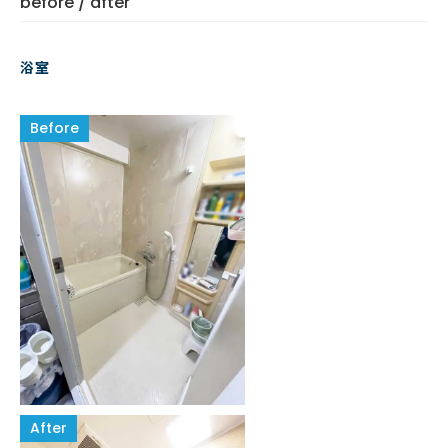
before / after
浴室