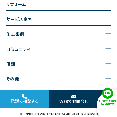
事業内容
リフォーム
企業情報
トイレのリフォーム
サービス案内
採用情報
お風呂のリフォーム
サービスの流れ
施工事例
コーポレートサイト
キッチンのリフォーム
相談室・よくある質問
施工事例一覧
コミュニティ
洗面台のリフォーム
トイレの施工事例
コミュニティ
店舗
リノベーション
お風呂の施工事例
アルブル通信
越谷店
内装のリフォーム
その他
キッチンの施工事例
お知らせ
墨田店
水回りのリフォーム
お問い合わせ
洗面の施工事例
ブログ
浦和店
電話で相談する
WEBでお問合せ
LINEで見積り
外壁のリフォーム
サイトポリシー
＆お問合せ
お客様の声
日本橋店
COPYRIGHT© 2020 NAKANOYA ALL RIGHTS RESERVED.
窓のリフォーム
協力会社様専用お問い合わせフォーム