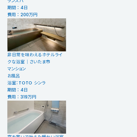
ランスパ
期間 ： 4日
費用 ： 200万円
非日常を味わえるホテルライ
クな浴室｜さいたま市
マンション
お風呂
浴室：TOTO シンラ
期間 ： 4日
費用 ： 319万円