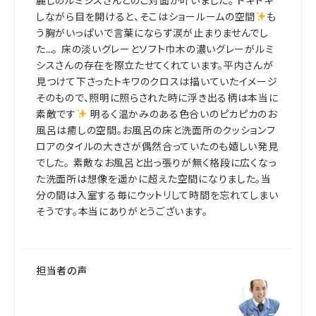
麗しのルミシスさんとのご対面が叶いました。 ドキドキ
しながら目を開けると、そこはショールームの空間
も
う胸がいっぱいで言葉にならず涙が止まりませんでし
た…。 床の淡いグレーとソフト巾木の濃いグレーがルミ
シスさんの存在を際立たせてくれています。平内さんが
見つけて下さったトキワのクロスは描いていたイメージ
そのもので、照明に照らされた時に浮き出る柄は本当に
素敵です
明るく温かみのある色合いのピカピカのお
風呂は癒しの空間。お風呂の床と洗面所のクッションフ
ロアのタイルの大きさが偶然合っていたのも嬉しい発見
でした。 素敵なお風呂と出っ張りが無く格段に広くなっ
た洗面所は想像を遥かに超えた空間になりました。当
分の間は入室する毎にウットリして時間を忘れてしまい
そうです。本当にありがとうございます。
担当者の声