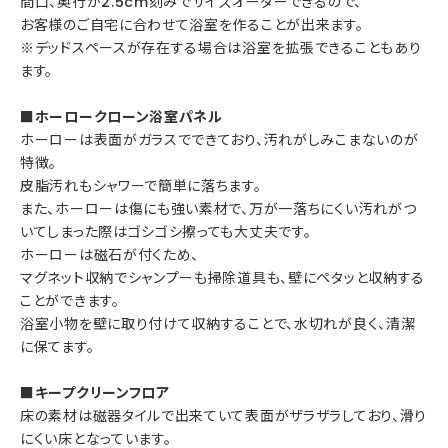
間口、奥行が2.5cm刻みでサイズオーダーできるので、
お客様のご自宅に合わせて浴室を作ることが出来ます。
※デッドスペースが存在する場合は浴室を拡張できることもあり
ます。
■ホーロークローン浴室パネル
ホーローは表面がガラスでできており、汚れがしみこまないのが
特徴。
皮脂汚れもシャワーで簡単に落ちます。
また、ホーローは傷にも強い素材で、万が一落ちにくい汚れがつ
いてしまった際はゴシゴシ擦っても大丈夫です。
ホーローは磁石が付くため、
マグネット収納でシャンプーも掃除道具も、壁にペタッと収納する
ことができます。
浴室小物を壁に取り付けて収納することで、水切れが良く、清潔
に保てます。
■キープクリーンフロア
床の素材は磁器タイルで出来ていて表面がザラザラしており、滑り
にくい床となっています。