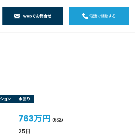
webでお問合せ
電話で相談する
店
店
店
橋店
ション
水回り
763万円
（税込）
25日