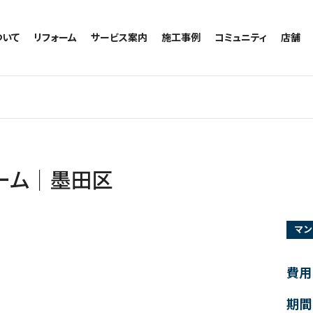
ついて
リフォーム
サービス案内
施工事例
コミュニティ
店舗
トイレのリフォーム
サービスの流れ
施工事例一覧
コミュニティ
越谷
お風呂のリフォーム
相談室・よくある質問
トイレの施工事例
アルブル通信
墨田
キッチンのリフォーム
お風呂の施工事例
お知らせ
浦和
洗面台のリフォーム
キッチンの施工事例
ブログ
日本
リノベーション
洗面の施工事例
お客様の声
内装のリフォーム
協力会社様専用
ーム｜墨田区
水回りのリフォーム
外壁のリフォーム
マン
窓のリフォーム
玄関のリフォーム
費用
期間