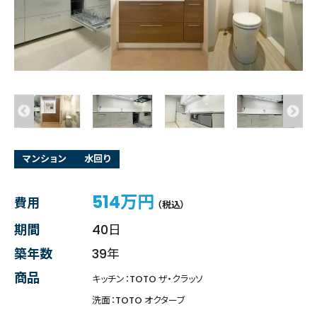
マンション
水回り
514万円
費用
（税込）
期間
40日
築年数
39年
商品
キッチン：TOTO ザ・クラッソ
洗面：TOTO オクターブ