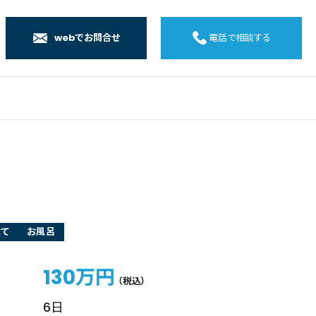
webでお問合せ
電話で相談する
店
店
店
橋店
建て
お風呂
130万円
（税込）
6日