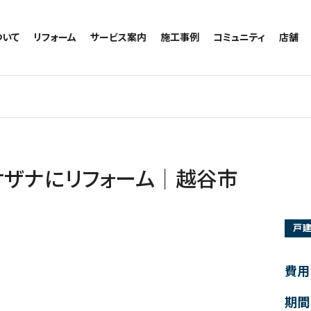
ついて
リフォーム
サービス案内
施工事例
コミュニティ
店舗
トイレのリフォーム
サービスの流れ
施工事例一覧
コミュニティ
越谷
お風呂のリフォーム
相談室・よくある質問
トイレの施工事例
アルブル通信
墨田
キッチンのリフォーム
お風呂の施工事例
お知らせ
浦和
洗面台のリフォーム
キッチンの施工事例
ブログ
日本
リノベーション
洗面の施工事例
お客様の声
内装のリフォーム
協力会社様専用
サザナにリフォーム｜越谷市
水回りのリフォーム
外壁のリフォーム
戸
窓のリフォーム
玄関のリフォーム
費用
期間