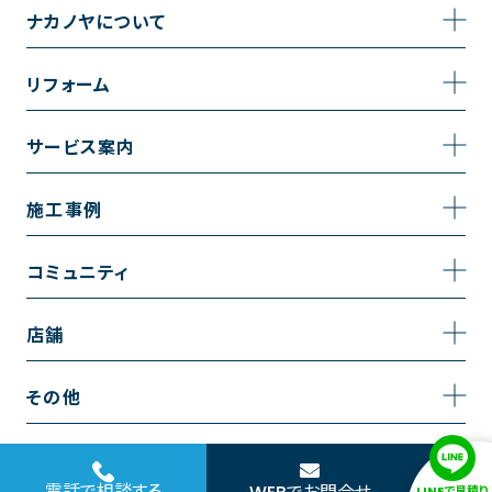
ナカノヤについて
事業内容
リフォーム
企業情報
トイレのリフォーム
サービス案内
採用情報
お風呂のリフォーム
サービスの流れ
施工事例
コーポレートサイト
キッチンのリフォーム
相談室・よくある質問
施工事例一覧
コミュニティ
洗面台のリフォーム
トイレの施工事例
コミュニティ
店舗
リノベーション
お風呂の施工事例
アルブル通信
越谷店
内装のリフォーム
その他
キッチンの施工事例
お知らせ
墨田店
水回りのリフォーム
お問い合わせ
洗面の施工事例
ブログ
浦和店
電話で相談する
LINEで見積り