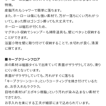
特徴。
皮脂汚れもシャワーで簡単に落ちます。
また、ホーローは傷にも強い素材で、万が一落ちにくい汚れがつ
いてしまった際はゴシゴシ擦っても大丈夫です。
ホーローは磁石が付くため、
マグネット収納でシャンプーも掃除道具も、壁にペタッと収納する
ことができます。
浴室小物を壁に取り付けて収納することで、水切れが良く、清潔
に保てます。
■キープクリーンフロア
床の素材は磁器タイルで出来ていて表面がザラザラしており、滑り
にくい床となっています。
表面がザラザラしていても、汚れがすぐに落ちる
「キープクリーンコート」というコーティングを焼き付けているた
め、お手入れもラクラク。
目地の素材は「エポキシ樹脂」という汚れが染み込まない素材で
できており、
お手入れを楽にする工夫が細部にまで込められています。