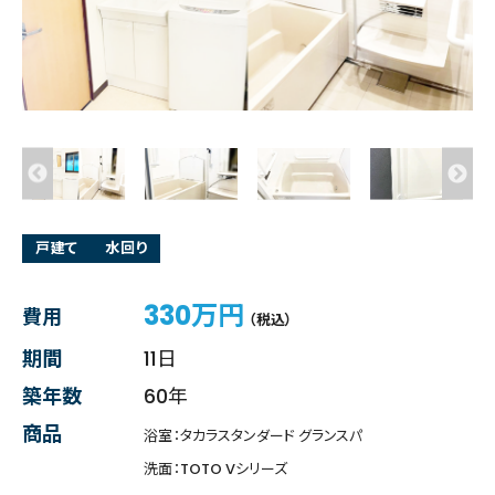
戸建て
水回り
330万円
費用
（税込）
期間
11日
築年数
60年
商品
浴室：タカラスタンダード グランスパ
洗面：TOTO Vシリーズ