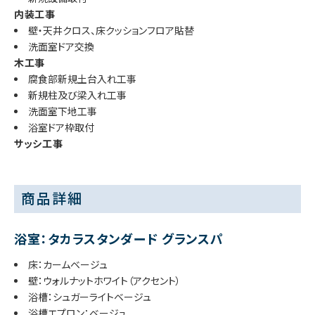
内装工事
壁・天井クロス、床クッションフロア貼替
洗面室ドア交換
木工事
腐食部新規土台入れ工事
新規柱及び梁入れ工事
洗面室下地工事
浴室ドア枠取付
サッシ工事
商品詳細
浴室：タカラスタンダード グランスパ
床：カームベージュ
壁：ウォルナットホワイト（アクセント）
浴槽：シュガーライトベージュ
浴槽エプロン：ベージュ