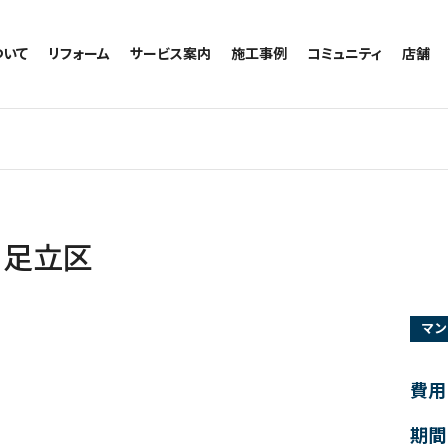
ついて
リフォーム
サービス案内
施工事例
コミュニティ
店舗
トイレのリフォーム
サービスの流れ
施工事例一覧
コミュニティ
越谷
お風呂のリフォーム
相談室・よくある質問
トイレの施工事例
アルブル通信
墨田
キッチンのリフォーム
お風呂の施工事例
お知らせ
浦和
洗面台のリフォーム
キッチンの施工事例
ブログ
日本
リノベーション
洗面の施工事例
お客様の声
内装のリフォーム
協力会社様専用
｜足立区
水回りのリフォーム
外壁のリフォーム
マン
窓のリフォーム
玄関のリフォーム
費用
期間