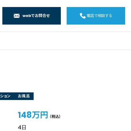
webでお問合せ
電話で相談する
店
店
店
橋店
ション
お風呂
148万円
（税込）
4日