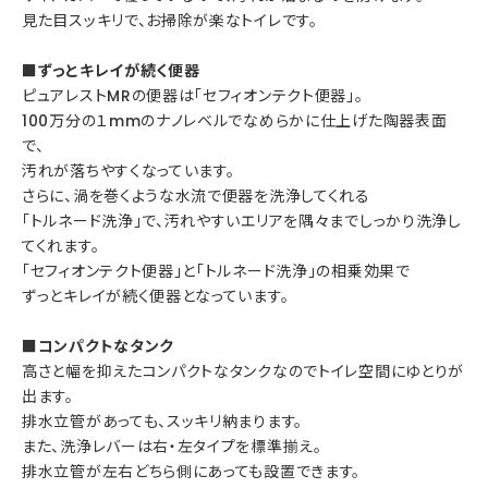
見た目スッキリで、お掃除が楽なトイレです。
■ずっとキレイが続く便器
ピュアレストMRの便器は「セフィオンテクト便器」。
100万分の１mmのナノレベルでなめらかに仕上げた陶器表面
で、
汚れが落ちやすくなっています。
さらに、渦を巻くような水流で便器を洗浄してくれる
「トルネード洗浄」で、汚れやすいエリアを隅々までしっかり洗浄し
てくれます。
「セフィオンテクト便器」と「トルネード洗浄」の相乗効果で
ずっとキレイが続く便器となっています。
■コンパクトなタンク
高さと幅を抑えたコンパクトなタンクなのでトイレ空間にゆとりが
出ます。
排水立管があっても、スッキリ納まります。
また、洗浄レバーは右・左タイプを標準揃え。
排水立管が左右どちら側にあっても設置できます。