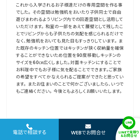
これから入学されるお子様達だけの専用空間を作る事
でした。 その空間は勉強机をおいたり子供同士で自由
遊びまわれるようリビング内での回遊空間とし活用して
いただけます。 和室の一部をあえて腰壁として残したこ
とでリビングからも子供たちの気配を感じられるだけで
なく、勉強机をおいても見た目もすっきりしています。 ま
た既存のキッチン位置ではキッチンが狭く収納量を確保
することができないため位置を90度移動しキッチンの
サイズを60㎝広くしました。対面キッチンにすることで
お料理中でもお子様に気を配ることでできます。ご家族
の希望をすべてかなえられるご提案ができたと思ってい
ます。 またお住まいのことで何かございましたら、いつで
もご連絡ください。 今後ともよろしくお願いいたします。
電話で相談する
WEBでお問合せ
LINEで見積り
関連記事
＆お問合せ