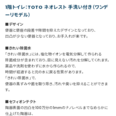
1階トイレ：TOTO ネオレスト 手洗い付き（ワンデ
ーリモデル）
■デザイン
便器と便座の段差や隙間を抑えたデザインとなっており、
凹凸が少ない便器となっており、お手入れが楽です。
■きれい除菌水
「きれい除菌水」には、塩化物イオンを電気分解して作られる
除菌成分が含まれており、目に見えない汚れを分解してくれます。
薬品や洗剤を使わずに水から作られるので、
時間が経過すると元の水に戻る性質があります。
「きれい除菌水」で、
便器の黒ずみや菌を取り除き、汚れや臭いを抑えることができま
す。
■セフィオンテクト
陶器表面の凹凸を100万分の1mmのナノレベルまでなめらかに
仕上げた陶器は、