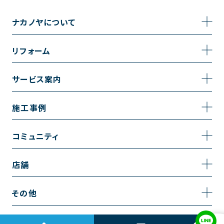
ナカノヤについて
事業内容
リフォーム
企業情報
トイレのリフォーム
サービス案内
採用情報
お風呂のリフォーム
サービスの流れ
施工事例
コーポレートサイト
キッチンのリフォーム
相談室・よくある質問
施工事例一覧
コミュニティ
洗面台のリフォーム
トイレの施工事例
コミュニティ
店舗
リノベーション
お風呂の施工事例
アルブル通信
越谷店
内装のリフォーム
その他
キッチンの施工事例
お知らせ
墨田店
水回りのリフォーム
お問い合わせ