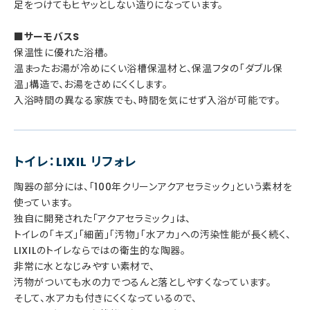
足をつけてもヒヤッとしない造りになっています。
■サーモバスS
保温性に優れた浴槽。
温まったお湯が冷めにくい浴槽保温材と、保温フタの「ダブル保
温」構造で、お湯をさめにくくします。
入浴時間の異なる家族でも、時間を気にせず入浴が可能です。
トイレ：LIXIL リフォレ
陶器の部分には、「100年クリーンアクアセラミック」という素材を
使っています。
独自に開発された「アクアセラミック」は、
トイレの「キズ」「細菌」「汚物」「水アカ」への汚染性能が長く続く、
LIXILのトイレならではの衛生的な陶器。
非常に水となじみやすい素材で、
汚物がついても水の力でつるんと落としやすくなっています。
そして、水アカも付きにくくなっているので、