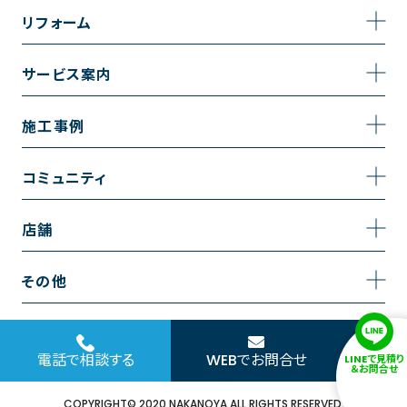
事業内容
リフォーム
企業情報
トイレのリフォーム
サービス案内
採用情報
お風呂のリフォーム
サービスの流れ
施工事例
コーポレートサイト
キッチンのリフォーム
相談室・よくある質問
施工事例一覧
コミュニティ
洗面台のリフォーム
トイレの施工事例
コミュニティ
店舗
リノベーション
お風呂の施工事例
アルブル通信
越谷店
内装のリフォーム
その他
キッチンの施工事例
お知らせ
墨田店
水回りのリフォーム
お問い合わせ
洗面の施工事例
ブログ
浦和店
電話で相談する
WEBでお問合せ
LINEで見積り
外壁のリフォーム
サイトポリシー
＆お問合せ
お客様の声
日本橋店
COPYRIGHT© 2020 NAKANOYA ALL RIGHTS RESERVED.
窓のリフォーム