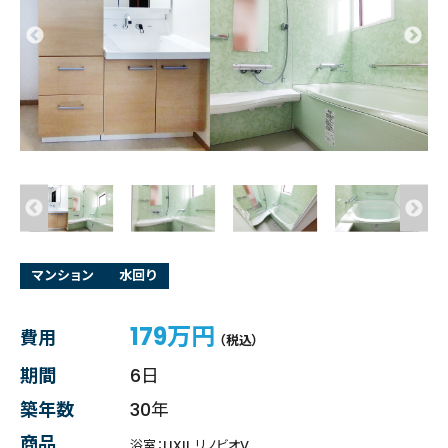
マンション
水回り
179万円
費用
（税込）
期間
6日
築年数
30年
商品
浴室：LIXIL リノビオV