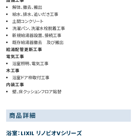
設備工事
解体、撤去、搬出
給水、排水、追いだき工事
土間コンクリート
洗濯パン、洗濯水栓脱着工事
新規給湯器設置、接続工事
既存給湯器撤去 及び搬出
給湯配管更新工事
電気工事
浴室照明、電気工事
木工事
浴室ドア枠取付工事
内装工事
壁、床クッションフロア貼替
商品詳細
浴室：LIXIL リノビオVシリーズ