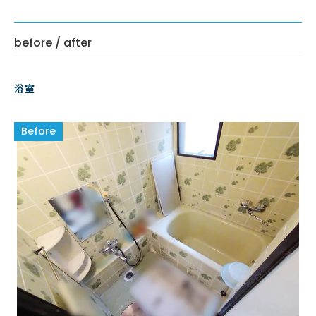
before / after
浴室