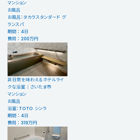
マンション
お風呂
お風呂：タカラスタンダード グ
ランスパ
期間 ： 4日
費用 ： 200万円
非日常を味わえるホテルライ
クな浴室｜さいたま市
マンション
お風呂
浴室：TOTO シンラ
期間 ： 4日
費用 ： 319万円