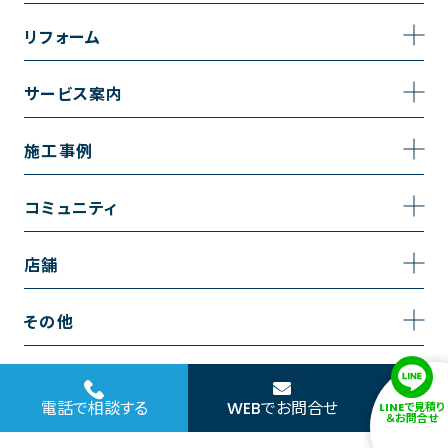
事業内容
リフォーム
企業情報
トイレのリフォーム
サービス案内
採用情報
お風呂のリフォーム
サービスの流れ
施工事例
コーポレートサイト
キッチンのリフォーム
相談室・よくある質問
施工事例一覧
コミュニティ
洗面台のリフォーム
トイレの施工事例
コミュニティ
店舗
リノベーション
お風呂の施工事例
アルブル通信
越谷店
内装のリフォーム
その他
キッチンの施工事例
お知らせ
墨田店
水回りのリフォーム
お問い合わせ
洗面の施工事例
ブログ
浦和店
電話で相談する
WEBでお問合せ
LINEで見積り
外壁のリフォーム
サイトポリシー
＆お問合せ
お客様の声