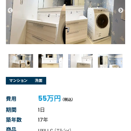
マンション
洗面
55万円
費用
（税込）
期間
1日
築年数
17年
商品
LIXIL L.C.（エルシィ）