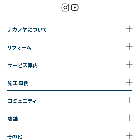
ナカノヤについて
事業内容
リフォーム
企業情報
トイレのリフォーム
サービス案内
採用情報
お風呂のリフォーム
サービスの流れ
施工事例
コーポレートサイト
キッチンのリフォーム
相談室・よくある質問
施工事例一覧
コミュニティ
洗面台のリフォーム
トイレの施工事例
コミュニティ
店舗
リノベーション
お風呂の施工事例
アルブル通信
越谷店
内装のリフォーム
その他