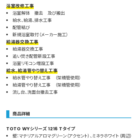
浴室改修工事
浴室解体 撤去 及び搬出
給水、給湯、排水工事
配管結び
新規浴室取付（メーカー施工）
給湯器交換工事
給湯器交換工事
追い焚き配管新設工事
浴室リモコン増設工事
給水、給湯管やり替え工事
給水管やり替え工事 （架橋管使用）
給湯管やり替え工事 （架橋管使用）
流し台、洗面台撤去工事
商品詳細
TOTO WYシリーズ 1216 Tタイプ
壁：マテリアルアロマグリーン（アクセント）、ミネラホワイト（周辺）