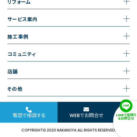
リフォーム
企業情報
トイレのリフォーム
サービス案内
採用情報
お風呂のリフォーム
サービスの流れ
施工事例
コーポレートサイト
キッチンのリフォーム
相談室・よくある質問
施工事例一覧
コミュニティ
洗面台のリフォーム
トイレの施工事例
コミュニティ
店舗
リノベーション
お風呂の施工事例
アルブル通信
越谷店
内装のリフォーム
その他
キッチンの施工事例
お知らせ
墨田店
水回りのリフォーム
お問い合わせ
洗面の施工事例
ブログ
浦和店
電話で相談する
WEBでお問合せ
LINEで見積り
外壁のリフォーム
サイトポリシー
＆お問合せ
お客様の声
日本橋店
COPYRIGHT© 2020 NAKANOYA ALL RIGHTS RESERVED.
窓のリフォーム
協力会社様専用お問い合わせフォーム