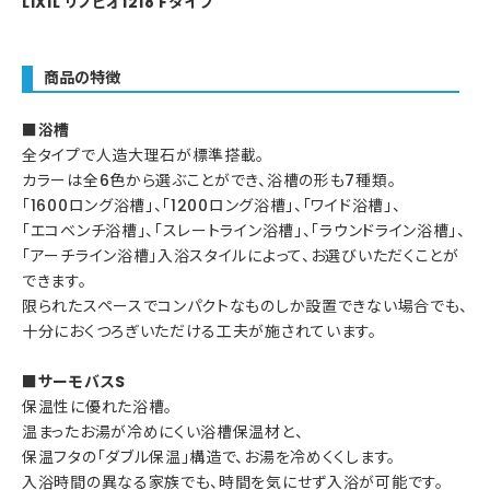
LIXIL リノビオ1218 Fタイプ
商品の特徴
■浴槽
全タイプで人造大理石が標準搭載。
カラーは全6色から選ぶことができ、浴槽の形も7種類。
「1600ロング浴槽」、「1200ロング浴槽」、「ワイド浴槽」、
「エコベンチ浴槽」、「スレートライン浴槽」、「ラウンドライン浴槽」、
「アーチライン浴槽」入浴スタイルによって、お選びいただくことが
できます。
限られたスペースでコンパクトなものしか設置できない場合でも、
十分におくつろぎいただける工夫が施されています。
■サーモバスS
保温性に優れた浴槽。
温まったお湯が冷めにくい浴槽保温材と、
保温フタの「ダブル保温」構造で、お湯を冷めくくします。
入浴時間の異なる家族でも、時間を気にせず入浴が可能です。