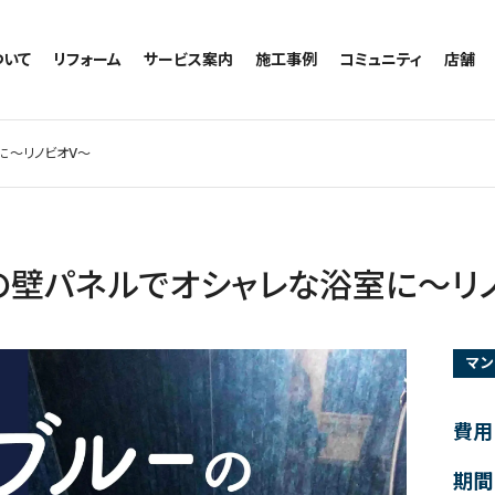
ついて
リフォーム
サービス案内
施工事例
コミュニティ
店舗
トイレのリフォーム
サービスの流れ
施工事例一覧
コミュニティ
越谷
お風呂のリフォーム
相談室・よくある質問
トイレの施工事例
アルブル通信
墨田
に～リノビオV～
キッチンのリフォーム
お風呂の施工事例
お知らせ
浦和
洗面台のリフォーム
キッチンの施工事例
ブログ
日本
リノベーション
洗面の施工事例
お客様の声
内装のリフォーム
協力会社様専用
の壁パネルでオシャレな浴室に～リ
水回りのリフォーム
外壁のリフォーム
マン
窓のリフォーム
玄関のリフォーム
費用
期間