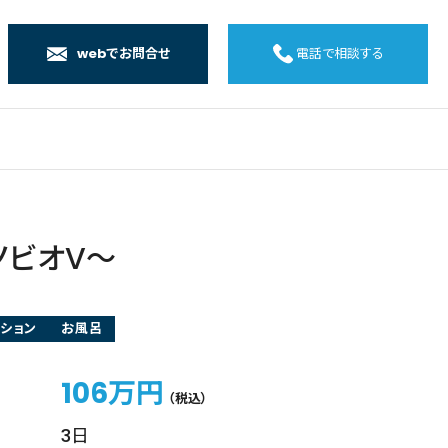
webでお問合せ
電話で相談する
店
店
店
橋店
ノビオV～
ション
お風呂
106万円
（税込）
3日