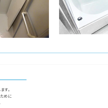
します。
のために
。