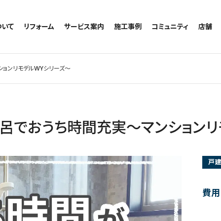
ついて
リフォーム
サービス案内
施工事例
コミュニティ
店舗
トイレのリフォーム
サービスの流れ
施工事例一覧
コミュニティ
越谷
お風呂のリフォーム
相談室・よくある質問
トイレの施工事例
アルブル通信
墨田
ョンリモデルWYシリーズ～
キッチンのリフォーム
お風呂の施工事例
お知らせ
浦和
洗面台のリフォーム
キッチンの施工事例
ブログ
日本
リノベーション
洗面の施工事例
お客様の声
内装のリフォーム
協力会社様専用
呂でおうち時間充実～マンションリ
水回りのリフォーム
外壁のリフォーム
戸
窓のリフォーム
玄関のリフォーム
費用