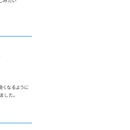
しみたい
ら
。
良くなるように
ました。