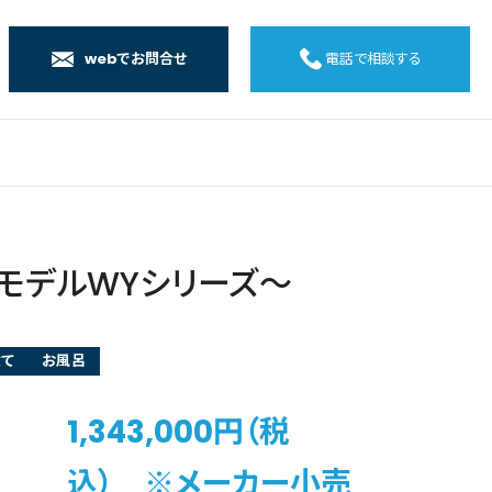
webでお問合せ
電話で相談する
店
店
店
橋店
モデルWYシリーズ～
建て
お風呂
1,343,000円（税
込） ※メーカー小売