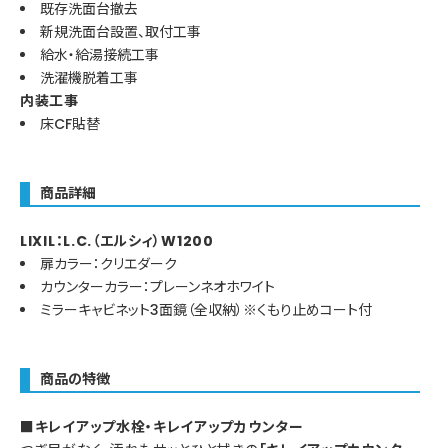
既存洗面台撤去
新規洗面台設置、取付工事
給水・給湯接続工事
洗濯機脱着工事
内装工事
床CF貼替
商品詳細
LIXIL：L.C.（エルシィ）W1200
扉カラー：クリエダーク
カウンターカラー：プレーンネオホワイト
ミラーキャビネット3面鏡（全収納）※くもり止めコート付
商品の特徴
■キレイアップ水栓・キレイアップカウンター