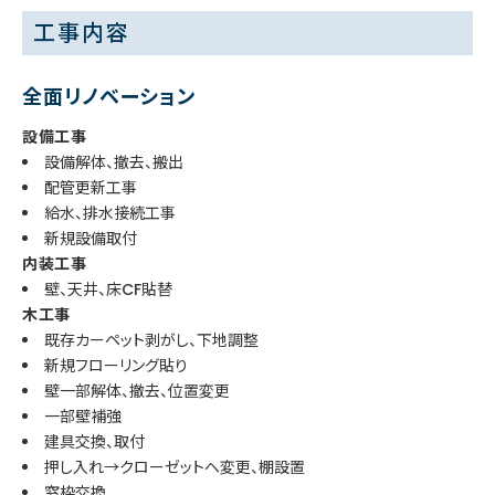
工事内容
全面リノベーション
設備工事
設備解体、撤去、搬出
配管更新工事
給水、排水接続工事
新規設備取付
内装工事
壁、天井、床CF貼替
木工事
既存カーペット剥がし、下地調整
新規フローリング貼り
壁一部解体、撤去、位置変更
一部壁補強
建具交換、取付
押し入れ→クローゼットへ変更、棚設置
窓枠交換