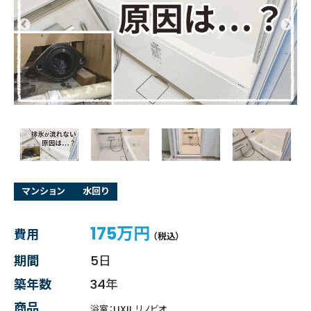
マンション
水回り
175万円
費用
（税込）
期間
5日
築年数
34年
商品
浴室：LIXIL リノビオ