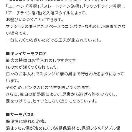
「エコベンチ浴槽」、「スレートライン浴槽」、「ラウンドライン浴槽」、
「アーチライン浴槽」と入浴スタイルによって、
お選びいただくことができます。
マンションの限られたスペースでコンパクトなものしか設置できな
い場合でも、
十分におくつろぎいただける工夫が施されています。
■キレイサーモフロア
最大の特徴はお手入れのしやすさです。
床の水が浅くつくられており、
日々のお手入れでスポンジが溝の奥まで行きわたるようになって
います。
そのため、ピンクカビの発生を防いでくれます。
さらに、独自の断熱層によって、足裏から逃げる熱を少なくし、
足をつけても、ヒヤッとしない造りになっています。
■サーモバスS
保温性に優れた浴槽。
温まったお湯が冷めにくい浴槽保温材と、保温フタの「ダブル保