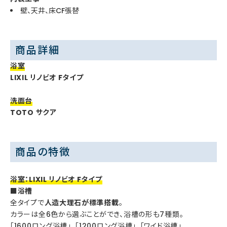
壁、天井、床CF張替
商品詳細
浴室
LIXIL リノビオ Fタイプ
洗面台
TOTO サクア
商品の特徴
浴室：LIXIL リノビオ Fタイプ
■浴槽
全タイプで
人造大理石が標準搭載
。
カラーは全6色から選ぶことができ、浴槽の形も7種類。
「1600ロング浴槽」、「1200ロング浴槽」、「ワイド浴槽」、