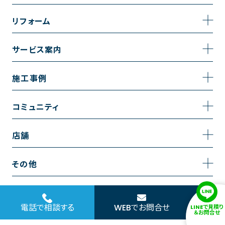
事業内容
リフォーム
企業情報
トイレのリフォーム
サービス案内
採用情報
お風呂のリフォーム
サービスの流れ
施工事例
コーポレートサイト
キッチンのリフォーム
相談室・よくある質問
施工事例一覧
コミュニティ
洗面台のリフォーム
トイレの施工事例
コミュニティ
店舗
リノベーション
お風呂の施工事例
アルブル通信
越谷店
内装のリフォーム
その他
キッチンの施工事例
お知らせ
墨田店
水回りのリフォーム
お問い合わせ
洗面の施工事例
ブログ
浦和店
電話で相談する
WEBでお問合せ
LINEで見積り
外壁のリフォーム
サイトポリシー
＆お問合せ
お客様の声