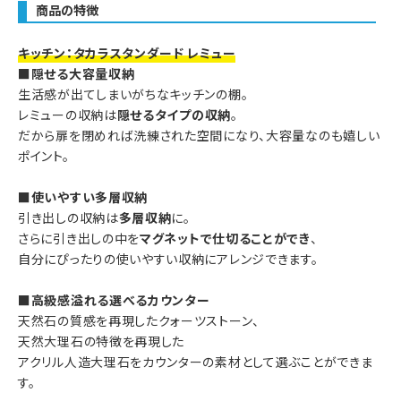
商品の特徴
キッチン：タカラスタンダード レミュー
■隠せる大容量収納
生活感が出てしまいがちなキッチンの棚。
レミューの収納は
隠せるタイプの収納
。
だから扉を閉めれば洗練された空間になり、大容量なのも嬉しい
ポイント。
■使いやすい多層収納
引き出しの収納は
多層収納
に。
さらに引き出しの中を
マグネットで仕切ることができ
、
自分にぴったりの使いやすい収納にアレンジできます。
■高級感溢れる選べるカウンター
天然石の質感を再現したクォーツストーン、
天然大理石の特徴を再現した
アクリル人造大理石をカウンターの素材として選ぶことができま
す。