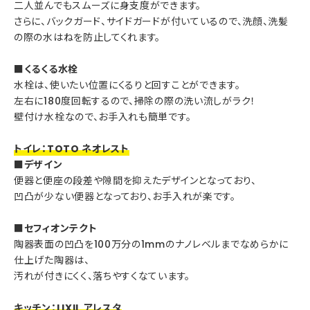
二人並んでもスムーズに身支度ができます。
さらに、バックガード、サイドガードが付いているので、洗顔、洗髪
の際の水はねを防止してくれます。
■くるくる水栓
水栓は、使いたい位置にくるりと回すことができます。
左右に180度回転するので、掃除の際の洗い流しがラク！
壁付け水栓なので、お手入れも簡単です。
トイレ：TOTO ネオレスト
■デザイン
便器と便座の段差や隙間を抑えたデザインとなっており、
凹凸が少ない便器となっており、お手入れが楽です。
■セフィオンテクト
陶器表面の凹凸を100万分の1mmのナノレベルまでなめらかに
仕上げた陶器は、
汚れが付きにくく、落ちやすくなています。
キッチン：LIXIL アレスタ