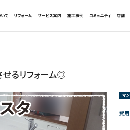
ついて
リフォーム
サービス案内
施工事例
コミュニティ
店舗
トイレのリフォーム
サービスの流れ
施工事例一覧
コミュニティ
越谷
お風呂のリフォーム
相談室・よくある質問
トイレの施工事例
アルブル通信
墨田
キッチンのリフォーム
お風呂の施工事例
お知らせ
浦和
洗面台のリフォーム
キッチンの施工事例
ブログ
日本
リノベーション
洗面の施工事例
お客様の声
内装のリフォーム
協力会社様専用
させるリフォーム◎
水回りのリフォーム
外壁のリフォーム
マン
窓のリフォーム
玄関のリフォーム
費用