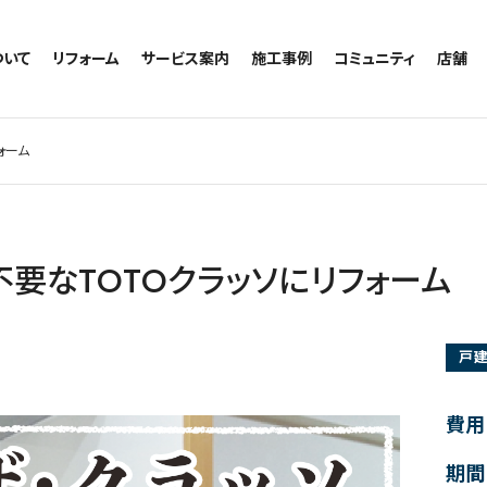
ついて
リフォーム
サービス案内
施工事例
コミュニティ
店舗
トイレのリフォーム
サービスの流れ
施工事例一覧
コミュニティ
越谷
お風呂のリフォーム
相談室・よくある質問
トイレの施工事例
アルブル通信
墨田
ォーム
キッチンのリフォーム
お風呂の施工事例
お知らせ
浦和
洗面台のリフォーム
キッチンの施工事例
ブログ
日本
リノベーション
洗面の施工事例
お客様の声
内装のリフォーム
協力会社様専用
不要なTOTOクラッソにリフォーム
水回りのリフォーム
外壁のリフォーム
戸
窓のリフォーム
玄関のリフォーム
費用
期間