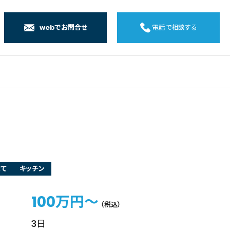
webでお問合せ
電話で相談する
店
店
店
橋店
建て
キッチン
100万円～
（税込）
3日