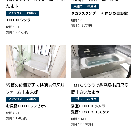
たま市
戸建て
お風呂
マンション
お風呂
タカラスタンダード 伸びの美浴室
TOTO シンラ
期間 ： 6日
費用 ： 187万円
期間 ： 3日
費用 ： 275万円
浴槽の位置変更で快適お風呂リ
TOTOシンラで最高級お風呂空
フォーム｜東京都
間｜さいたま市
マンション
お風呂
戸建て
お風呂
お風呂：LIXIL リノビオV
浴室：TOTO シンラ
洗面：TOTO エスクア
期間 ： 3日
費用 ： 150万円
期間 ： 4日
費用 ： 350万円