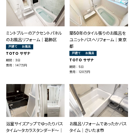
ミントブルーのアクセントパネル
築50年のタイル張りのお風呂を
のお風呂リフォーム｜葛飾区
ユニットバスへリフォーム｜東京
都
戸建て
お風呂
TOTO サザナ
戸建て
お風呂
TOTO サザナ
期間 ： 3日
費用 ： 147万円
期間 ： 5日
費用 ： 120万円
浴室サイズアップでゆったりバス
お風呂リフォームであったかバス
タイム～タカラスタンダード～｜
タイム｜さいたま市