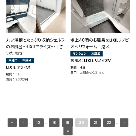
丸い浴槽とたっぷり収納シェルフ
地上40階のお風呂をLIXILリノビ
のお風呂～LIXILアライズ～｜さ
オへリフォーム│港区
いたま市
マンション
お風呂
戸建て
お風呂
お風呂：LIXIL リノビオV
LIXIL アライズ
期間 ： 4日
費用 ： お問合せください。
期間 ： 6日
費用 ： 203万円
«
‹
...
10
...
18
19
20
21
22
...
›
»