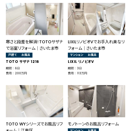
寒さと段差を解消！TOTOサザナ
LIXILリノビオVでお手入れ楽なリ
で浴室リフォーム｜さいたま市
フォーム│さいたま市
戸建て
お風呂
マンション
お風呂
TOTO サザナ 1216
LIXIL リノビオV
期間 ： 6日
期間 ： 3日
費用 ： 200万円
費用 ： 113万円
TOTO WYシリーズでお風呂リフ
モノトーンのお風呂リフォーム
ォーム｜江東区
マンション
お風呂