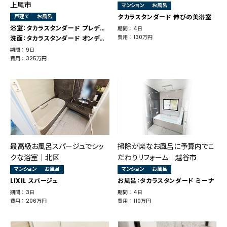
上尾市
マンション
お風呂
戸建て
お風呂
タカラスタンダード 伸びの美浴室
浴室：タカラスタンダード プレデンシア
期間 ： 4日
費用 ： 130万円
洗面：タカラスタンダード オンディーヌ
期間 ： 9日
費用 ： 325万円
最高級お風呂スパージュでシッ
掃除が楽なお風呂に予算内でこ
クな浴室│北区
だわりリフォーム｜越谷市
マンション
お風呂
マンション
お風呂
LIXIL スパージュ
お風呂：タカラスタンダード ミーナ
期間 ： 3日
期間 ： 4日
費用 ： 206万円
費用 ： 110万円