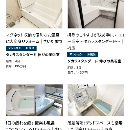
マグネット収納で便利なお風呂
掃除のしやすさが決め手！ホーロ
に大変身リフォーム｜さいたま市
ー浴室～タカラスタンダード～｜
埼玉
マンション
お風呂
タカラスタンダード 伸びの美浴室
マンション
お風呂
タカラスタンダード 伸びの美浴室
期間 ： 4日
費用 ： 135万円
期間 ： 3日
費用 ： 143万円
1日の疲れを癒す極楽お風呂
段差解消！デッドスペースも活用
TOTOシンラへリフォーム｜さい
した浴室リフォーム│東京